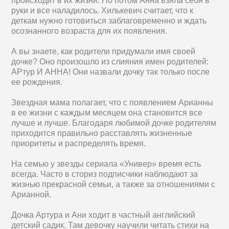
происходит в их жизни. Но потом Анна взяла себя в
руки и все наладилось. Хилькевич считает, что к
деткам нужно готовиться заблаговременно и ждать
осознанного возраста для их появления.
А вы знаете, как родители придумали имя своей
дочке? Оно произошло из слияния имен родителей:
АРтур И АННА! Они назвали дочку так только после
ее рождения.
Звездная мама полагает, что с появлением Арианны
в ее жизни с каждым месяцем она становится все
лучше и лучше. Благодаря любимой дочке родителям
приходится правильно расставлять жизненные
приоритеты и распределять время.
На семью у звезды сериала «Универ» время есть
всегда. Часто в сториз подписчики наблюдают за
жизнью прекрасной семьи, а также за отношениями с
Арианной.
Дочка Артура и Ани ходит в частный английский
детский садик. Там девочку научили читать стихи на