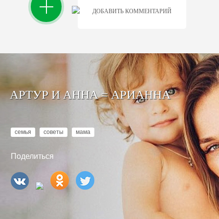
ДОБАВИТЬ КОММЕНТАРИЙ
АРТУР И АННА = АРИАННА
семья
советы
мама
Поделиться