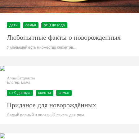
дети
семья
от 0 до года
Любопытные факты о новорожденных
У малышей есть множество секретов...
Алена Батерякова
Блогер, мама
от 0 до года
советы
семья
Приданое для новорождённых
Самый полный и полезный список для мам.