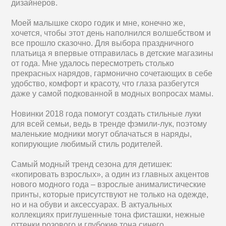
дизайнеров.
Моей малышке скоро годик и мне, конечно же,
хочется, чтобы этот день наполнился волшебством и
все прошло сказочно. Для выбора праздничного
платьица я впервые отправилась в детские магазины
от года. Мне удалось пересмотреть столько
прекрасных нарядов, гармонично сочетающих в себе
удобство, комфорт и красоту, что глаза разбегутся
даже у самой подкованной в модных вопросах мамы.
Новинки 2018 года помогут создать стильные луки
для всей семьи, ведь в тренде фэмили-лук, поэтому
маленькие модники могут облачаться в наряды,
копирующие любимый стиль родителей.
Самый модный тренд сезона для детишек:
«копировать взрослых», а один из главных акцентов
нового модного года – взрослые анималистические
принты, которые присутствуют не только на одежде,
но и на обуви и аксессуарах. В актуальных
коллекциях приглушенные тона фисташки, нежные
оттенки розового и глубокие тона синего,