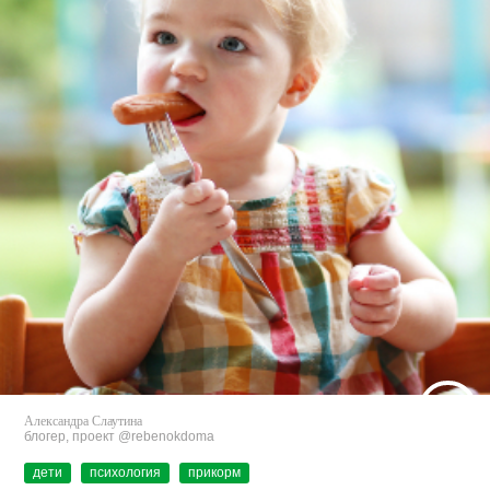
Александра Слаутина
блогер, проект @rebenokdoma
дети
психология
прикорм