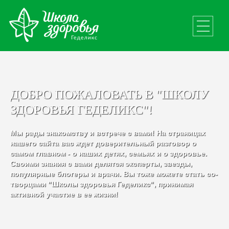
ДОБРО ПОЖАЛОВАТЬ В "ШКОЛУ
ЗДОРОВЬЯ ГЕДЕЛИКС"!
Мы рады знакомству и встрече с вами! На страницах
нашего сайта вас ждет доверительный разговор о
самом главном - о наших детях, семьях и о здоровье.
Своими знания с вами делятся эксперты, звезды,
популярные блогеры и врачи. Вы тоже можете стать со-
творцами "Школы здоровья Геделикс", принимая
активной участие в ее жизни!