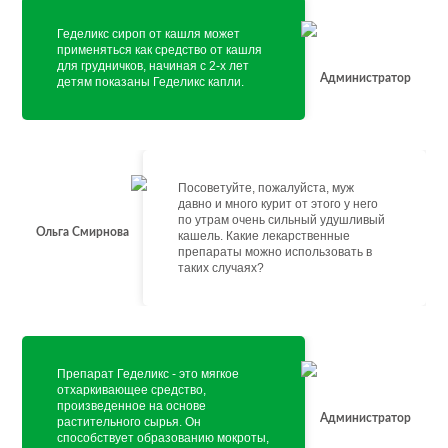
Геделикс сироп от кашля может
применяться как средство от кашля
для грудничков, начиная с 2-х лет
Администратор
детям показаны Геделикс капли.
Посоветуйте, пожалуйста, муж
давно и много курит от этого у него
по утрам очень сильный удушливый
Ольга Смирнова
кашель. Какие лекарственные
препараты можно использовать в
таких случаях?
Препарат Геделикс - это мягкое
отхаркивающее средство,
произведенное на основе
Администратор
растительного сырья. Он
способствует образованию мокроты,