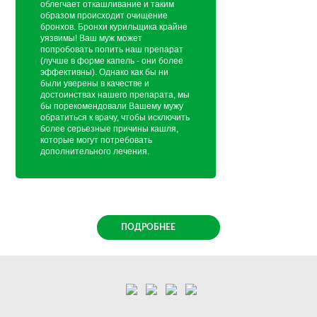
облегчает откашливание и таким
образом происходит очищение
бронхов. Бронхи курильщика крайне
уязвимы! Ваш муж может
попробовать попить наш препарат
(лучше в форме капель - они более
эффективны). Однако как бы ни
были уверены в качестве и
достоинствах нашего препарата, мы
бы порекомендовали Вашему мужу
обратиться к врачу, чтобы исключить
более серьезные причины кашля,
которые могут потребовать
дополнительного лечения.
ПОДРОБНЕЕ