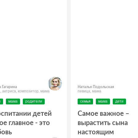
 Гагарина
Наталья Подольская
, актриса, композитор, мама
певица, мама
я
мама
родители
семья
мама
дети
оспитании детей
Самое важное –
ое главное - это
вырастить сына
овь
настоящим