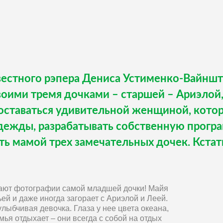
звестного рэпера Дениса Устименко-Вайншт
воими тремя дочками – старшей – Ариэлой,
оставаться удивительной женщиной, котор
дежды, разрабатывать собственную програ
ыть мамой трех замечательных дочек. Кстат
тают фотографии самой младшей дочки! Майя
ей и даже иногда загорает с Ариэлой и Леей.
лыбчивая девочка. Глаза у нее цвета океана,
емья отдыхает – они всегда с собой на отдых