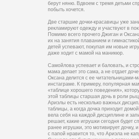
берут няню. Вдвоем с тремя детьми сп
побыть хочется.
Две старшие дочки-красавицы уже зан
рекламируют одежду и участвуют в пок
Помимо всего прочего Джиган и Оксана 
их на занятия плаванием и гимнастико
детей успевают, покупая им новые игр
даже ходит с мамой на маникюр.
Самойлова успевает и баловать, и стро
мама делает это сама, а не отдает доче
Оксана делится с ее читательницами-
инстаграме. К примеру, популярная ма
«таблице хорошего поведения», котор
этой таблицы старшая дочь в роли рыца
Ариэлы есть несколько важных дисцип
таблицы, а когда дочка приходит домой
вела себя на каждой дисциплине и зап
решает, какие игрушки сегодня будет 
ранее игрушки, это мотивирует дочку,
с папой нравится то, что Ариэла не кап