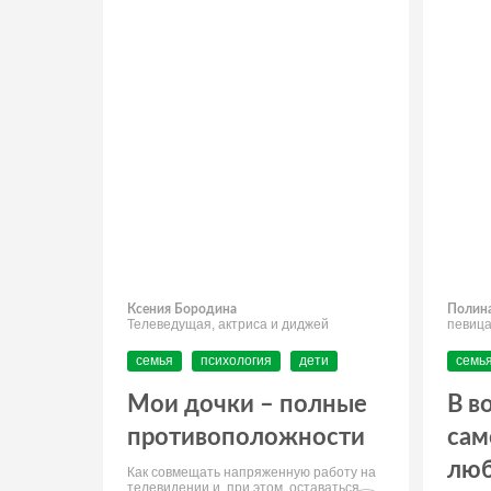
Ксения Бородина
Полина
Телеведущая, актриса и диджей
певица
семья
психология
дети
семь
Мои дочки – полные
В в
противоположности
сам
люб
Как совмещать напряженную работу на
телевидении и, при этом, оставаться