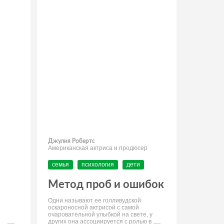
Джулия Робертс
Американская актриса и продюсер
семья
психология
дети
Метод проб и ошибок
Одни называют ее голливудской
оскароносной актрисой с самой
очаровательной улыбкой на свете, у
других она ассоциируется с ролью в