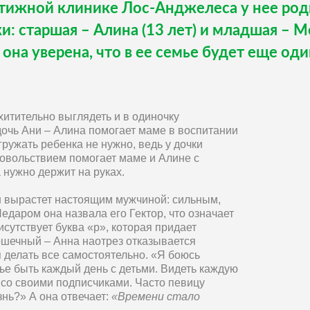
тижной клинике Лос-Анджелеса у нее роди
и: старшая – Алина (13 лет) и младшая – М
 она уверена, что в ее семье будет еще од
хитительно выглядеть и в одиночку
дочь Ани – Алина помогает маме в воспитании
гружать ребенка не нужно, ведь у дочки
довольствием помогает маме и Алине с
а нужно держит на руках.
ын вырастет настоящим мужчиной: сильным,
едаром она назвала его Гектор, что означает
сутствует буква «р», которая придает
ошечный – Анна наотрез отказывается
 делать все самостоятельно. «Я боюсь
тье быть каждый день с детьми. Видеть каждую
 со своими подписчиками. Часто певицу
нь?» А она отвечает:
«Времени стало