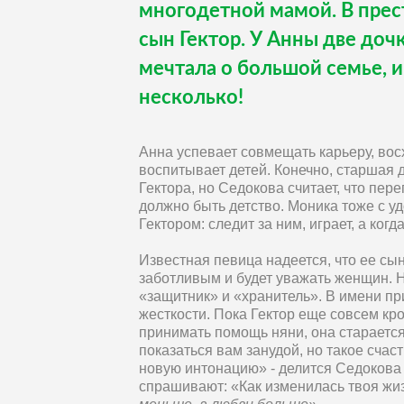
многодетной мамой. В прес
сын Гектор. У Анны две дочк
мечтала о большой семье, и
несколько!
Анна успевает совмещать карьеру, вос
воспитывает детей. Конечно, старшая 
Гектора, но Седокова считает, что пере
должно быть детство. Моника тоже с у
Гектором: следит за ним, играет, а когд
Известная певица надеется, что ее с
заботливым и будет уважать женщин. Н
«защитник» и «хранитель». В имени при
жесткости. Пока Гектор еще совсем кр
принимать помощь няни, она старается
показаться вам занудой, но такое счас
новую интонацию» - делится Седокова
спрашивают: «Как изменилась твоя жиз