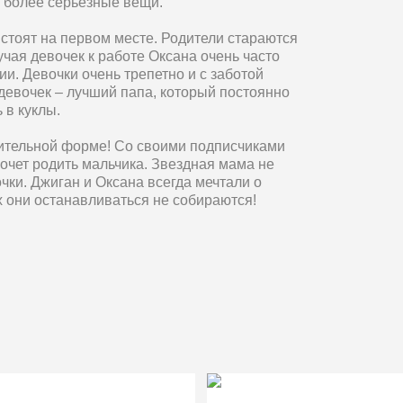
е более серьезные вещи.
 стоят на первом месте. Родители стараются
иучая девочек к работе Оксана очень часто
и. Девочки очень трепетно и с заботой
 девочек – лучший папа, который постоянно
 в куклы.
тительной форме! Со своими подписчиками
хочет родить мальчика. Звездная мама не
очки. Джиган и Оксана всегда мечтали о
х они останавливаться не собираются!