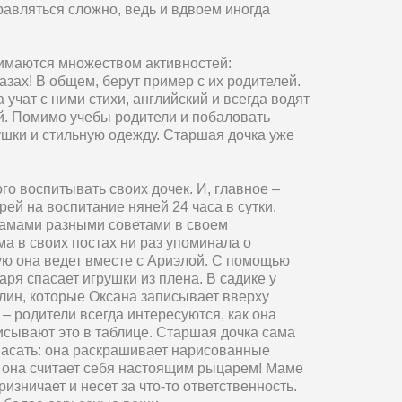
равляться сложно, ведь и вдвоем иногда
имаются множеством активностей:
азах! В общем, берут пример с их родителей.
учат с ними стихи, английский и всегда водят
й. Помимо учебы родители и побаловать
ушки и стильную одежду. Старшая дочка уже
го воспитывать своих дочек. И, главное –
рей на воспитание няней 24 часа в сутки.
мамами разными советами в своем
ма в своих постах ни раз упоминала о
ую она ведет вместе с Ариэлой. С помощью
ря спасает игрушки из плена. В садике у
лин, которые Оксана записывает вверху
 – родители всегда интересуются, как она
исывают это в таблице. Старшая дочка сама
спасать: она раскрашивает нарисованные
 и она считает себя настоящим рыцарем! Маме
ризничает и несет за что-то ответственность.