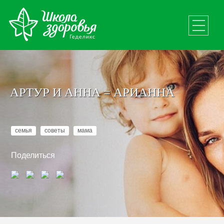
АРТУР И АННА = АРИАННА
семья
советы
мама
Поделиться