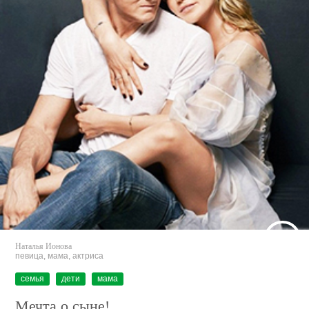
Наталья Ионова
певица, мама, актриса
семья
дети
мама
Мечта о сыне!