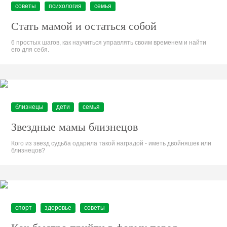
советы
психология
семья
Стать мамой и остаться собой
6 простых шагов, как научиться управлять своим временем и найти
его для себя.
близнецы
дети
семья
Звездные мамы близнецов
Кого из звезд судьба одарила такой наградой - иметь двойняшек или
близнецов?
спорт
здоровье
советы