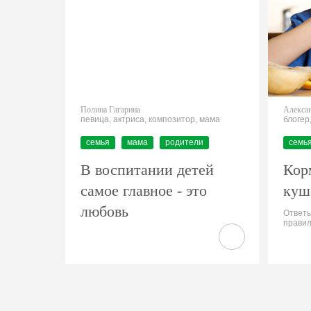
Полина Гагарина
Алексан
певица, актриса, композитор, мама
блогер
семья
мама
родители
семь
В воспитании детей
Кор
самое главное - это
куш
любовь
Ответы
правил