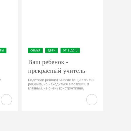
еты
семья
дети
от 1 до 5
Ваш ребенок -
прекрасный учитель
е
Родители решают многие вещи в жизни
ребенка, но находиться в позиции: я
главный, не очень конструктивно.