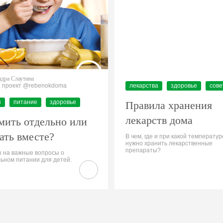
дра Слаутина
, проект @rebenokdoma
лекарства
здоровье
сов
я
питание
здоровье
Правила хранения
лекарств дома
мить отдельно или
ать вместе?
В чем, где и при какой температур
нужно хранить лекарственные
препараты?
 на важные вопросы о
ьном питании для детей.