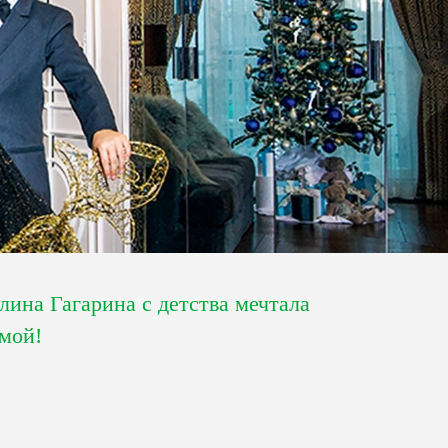
лина Гагарина с детства мечтала
амой!