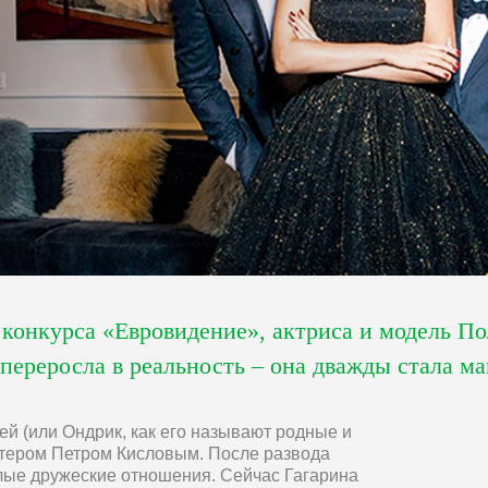
 конкурса «Евровидение», актриса и модель По
 переросла в реальность – она дважды стала м
й (или Ондрик, как его называют родные и
актером Петром Кисловым. После развода
лые дружеские отношения. Сейчас Гагарина