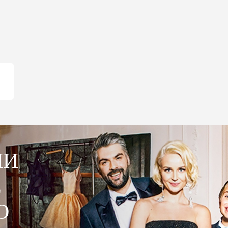
ИИ
Е
О