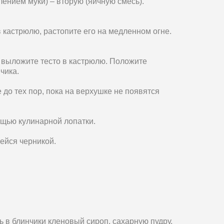
ением муки) – вторую (яичную смесь).
кастрюлю, растопите его на медленном огне.
выложите тесто в кастрюлю. Положите
чика.
до тех пор, пока на верхушке не появятся
щью кулинарной лопатки.
ейся черникой.
 в блинчики кленовый сироп, сахарную пудру,