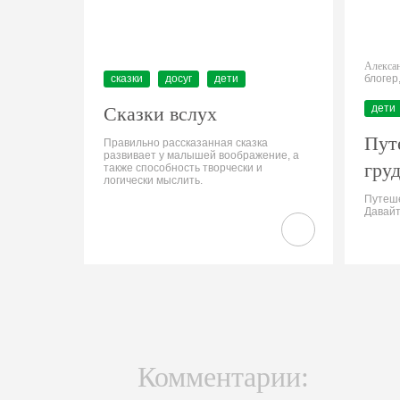
Алексан
сказки
досуг
дети
блогер
дети
Сказки вслух
Пут
Правильно рассказанная сказка
развивает у малышей воображение, а
гру
также способность творчески и
логически мыслить.
Путеше
Давайт
Комментарии: