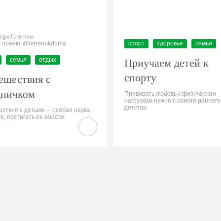
дра Слаутина
, проект @rebenokdoma
спорт
здоровье
семья
семья
отдых
Приучаем детей к
спорту
ешествия с
дничком
Прививать любовь к физическим
нагрузкам нужно с самого раннего
детства.
ствия с детьми – особая наука.
е, постигать ее вместе.