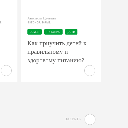
Анастасия Цветаева
а
актриса, мама
семья
питание
дети
Как приучить детей к
правильному и
здоровому питанию?
ЗАКРЫТЬ