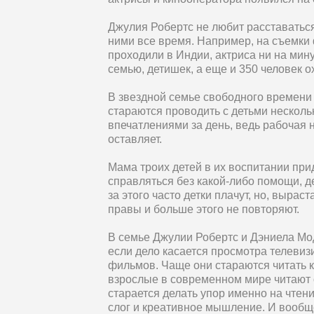
Джулия Робертс не любит расставаться
ними все время. Например, на съемки
проходили в Индии, актриса ни на мин
семью, детишек, а еще и 350 человек о
В звездной семье свободного времени 
стараются проводить с детьми несколь
впечатлениями за день, ведь рабочая 
оставляет.
Мама троих детей в их воспитании при
справляться без какой-либо помощи, д
за этого часто детки плачут, но, вырас
правы и больше этого не повторяют.
В семье Джулии Робертс и Дэниела Мод
если дело касается просмотра телеви
фильмов. Чаще они стараются читать кн
взрослые в современном мире читают 
старается делать упор именно на чтени
слог и креативное мышление. И вообщ