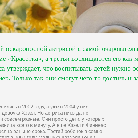
й оскароносной актрисой с самой очаровательн
ме «Красотка», а третьи восхищаются ею как 
са утверждает, что воспитывать детей нужно о
ер. Только так они смогут чего-то достичь и 
лись в 2002 году, а уже в 2004 у них
 девочка Хэзел. Но актриса никогда не
и совсем разные. Они просто дети, у которых
азница всего в минуту. А еще Хэзел и Финнеас
есяца раньше срока. Третий ребенок в семье
вет в 2007 году. Мальчика назвали Генри.