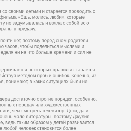
 со своими детьми и старается проводить с
 фильма «Ешь, молись, люби», которые
уту не задумывалась и взяла с собой всю
храны в придачу.
почти нет, поэтому перед сном родители
ко часов, чтобы поделиться мыслями и
неделя ни на что больше времени и сил не
держивается некоторых правил и старается
ействуя методом проб и ошибок. Конечно, из-
тая, понимают, в каких ситуациях были не
ера достаточно строгие порядки, особенно,
зионных передач или художественных
иги, чем смотреть телевизор. Дети, да и
очень мало литературы, поэтому Джулия
е, ведь таким образом у детей развивается
е любой человек становится более