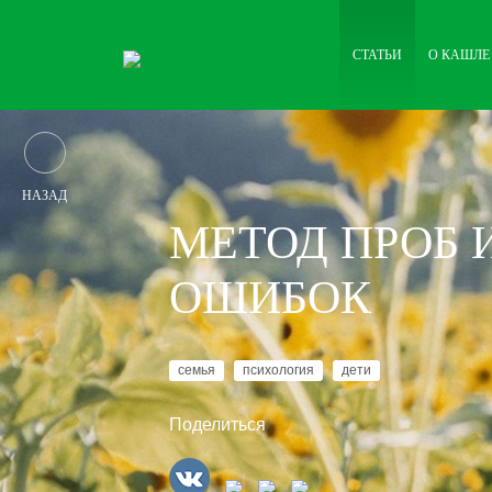
СТАТЬИ
О КАШЛЕ
НАЗАД
МЕТОД ПРОБ 
ОШИБОК
семья
психология
дети
Поделиться