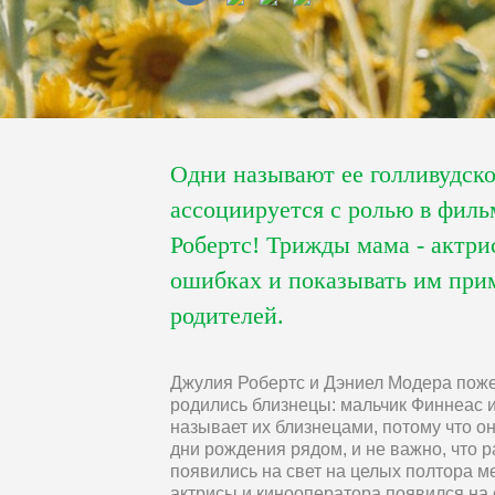
Одни называют ее голливудско
ассоциируется с ролью в филь
Робертс! Трижды мама - актри
ошибках и показывать им прим
родителей.
Джулия Робертс и Дэниел Модера пожени
родились близнецы: мальчик Финнеас и
называет их близнецами, потому что он
дни рождения рядом, и не важно, что р
появились на свет на целых полтора м
актрисы и кинооператора появился на с