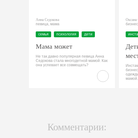
Анна Седокова
Оксана
певица, мама
бизнес
семья
психология
дети
инст
Мама может
Дет
мес
Не так давно популярная певица Анна
Седокова стала многодетной мамой. Как
она успевает все совмещать?
Инстам
бизнес
одежды
мамой.
Комментарии: