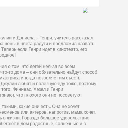
улии и Дэниела – Генри, учитель рассказал
рашены в цвета радуги и предложил назвать
 Теперь если Генри идет в кинотеатр, его
вредное!
ия о том, что детей нельзя во всем
что-то дома – они обязательно найдут способ
у актриса иногда позволяет им съесть
й Джулии любят и полезную еду тоже, поэтому
 того, Финнеас, Хэзел и Генри
знают, что плохого они не посоветуют.
такими, какие они есть. Она не хочет
несменов или актеров, напротив, мама хочет,
ть в жизни. Гораздо большее удовольствие
бегают в дом радостные, солнечные и в