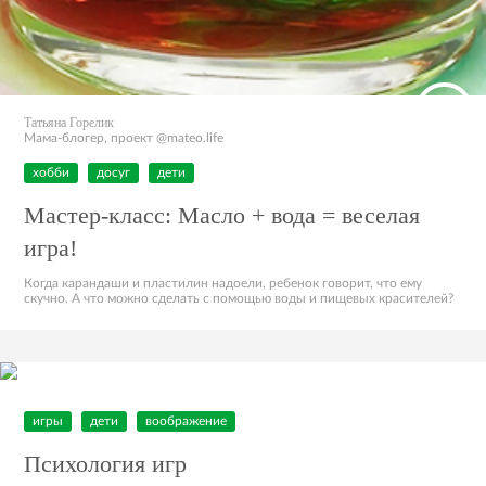
Татьяна Горелик
Мама-блогер, проект @mateo.life
хобби
досуг
дети
Мастер-класс: Масло + вода = веселая
игра!
Когда карандаши и пластилин надоели, ребенок говорит, что ему
скучно. А что можно сделать с помощью воды и пищевых красителей?
игры
дети
воображение
Психология игр